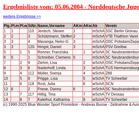
Ergebnisliste vom: 05.06.2004 - Norddeutsche Juge
weitere Ergebnisse >>
Plg.
Pl.m
Pl.w
StNr.
Name,Vorname
AKm
AKw
Ak
Verein
1
1
110
Jentsch, Steven
1
mSchA
SSC Berlin Grünau
2
2
3
Schützmann, Steffen
2
mSchA
VTB Triathlon Varel
3
3
4
Mavanga, Nelio-G.
3
mSchA
OSC Potsdam/Zepp
3
3
120
Hingst, Daniel
3
mSchA
PSV Greifsw.
5
1
5
Renner, Franziska
1
wSchA
SC Neubrandenbur
6
5
1
Schreiber, Clemens
5
mSchA
SC Neubrandenbur
7
2
9
Ziehm, Lisa
2
wSchA
OSC Potsdam/Zepp
8
3
6
Naderhoff, Linda
3
wSchA
TUS Hermannsbur
9
4
112
Müller, Svenja
4
wSchA
Z88
10
5
8
Prigge, Lisa
5
wSchA
TV Scheeßel
11
6
118
Rost, Julia
6
wSchA
SCN
12
6
2
Friese, Danny
6
mSchA
SC Neubrandenbur
13
7
117
Hillig, Tina
7
wSchA
TV Dessau
14
8
7
Katelhut, Katharina
8
wSchA
TV Scheeßel
(c) 1990-2025 Blue Wonder Sport Promotion - Andreas Burow - Zeitnahme & Au