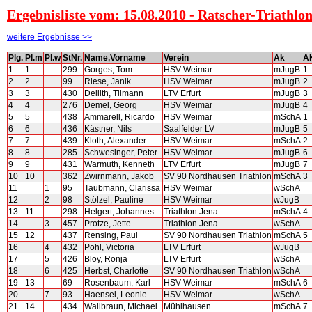
Ergebnisliste vom: 15.08.2010 - Ratscher-Triathl
weitere Ergebnisse >>
Plg.
Pl.m
Pl.w
StNr.
Name,Vorname
Verein
Ak
A
1
1
299
Gorges, Tom
HSV Weimar
mJugB
1
2
2
99
Riese, Janik
HSV Weimar
mJugB
2
3
3
430
Dellith, Tilmann
LTV Erfurt
mJugB
3
4
4
276
Demel, Georg
HSV Weimar
mJugB
4
5
5
438
Ammarell, Ricardo
HSV Weimar
mSchA
1
6
6
436
Kästner, Nils
Saalfelder LV
mJugB
5
7
7
439
Kloth, Alexander
HSV Weimar
mSchA
2
8
8
285
Schwesinger, Peter
HSV Weimar
mJugB
6
9
9
431
Warmuth, Kenneth
LTV Erfurt
mJugB
7
10
10
362
Zwirnmann, Jakob
SV 90 Nordhausen Triathlon
mSchA
3
11
1
95
Taubmann, Clarissa
HSV Weimar
wSchA
12
2
98
Stölzel, Pauline
HSV Weimar
wJugB
13
11
298
Helgert, Johannes
Triathlon Jena
mSchA
4
14
3
457
Protze, Jette
Triathlon Jena
wSchA
15
12
437
Rensing, Paul
SV 90 Nordhausen Triathlon
mSchA
5
16
4
432
Pohl, Victoria
LTV Erfurt
wJugB
17
5
426
Bloy, Ronja
LTV Erfurt
wSchA
18
6
425
Herbst, Charlotte
SV 90 Nordhausen Triathlon
wSchA
19
13
69
Rosenbaum, Karl
HSV Weimar
mSchA
6
20
7
93
Haensel, Leonie
HSV Weimar
wSchA
21
14
434
Wallbraun, Michael
Mühlhausen
mSchA
7