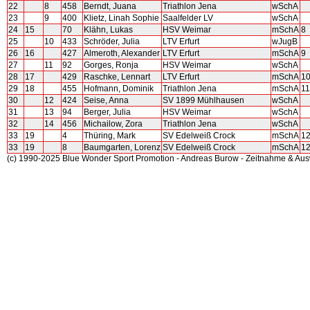
22
8
458
Berndt, Juana
Triathlon Jena
wSchA
23
9
400
Klietz, Linah Sophie
Saalfelder LV
wSchA
24
15
70
Klähn, Lukas
HSV Weimar
mSchA
8
25
10
433
Schröder, Julia
LTV Erfurt
wJugB
26
16
427
Almeroth, Alexander
LTV Erfurt
mSchA
9
27
11
92
Gorges, Ronja
HSV Weimar
wSchA
28
17
429
Raschke, Lennart
LTV Erfurt
mSchA
1
29
18
455
Hofmann, Dominik
Triathlon Jena
mSchA
11
30
12
424
Seise, Anna
SV 1899 Mühlhausen
wSchA
31
13
94
Berger, Julia
HSV Weimar
wSchA
32
14
456
Michailow, Zora
Triathlon Jena
wSchA
33
19
4
Thüring, Mark
SV Edelweiß Crock
mSchA
1
33
19
8
Baumgarten, Lorenz
SV Edelweiß Crock
mSchA
1
(c) 1990-2025 Blue Wonder Sport Promotion - Andreas Burow - Zeitnahme & Au