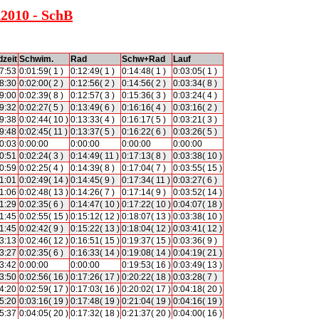
n2010 - SchB
zeit
Schwim.
Rad
Schw+Rad
Lauf
7:53
0:01:59( 1 )
0:12:49( 1 )
0:14:48( 1 )
0:03:05( 1 )
8:30
0:02:00( 2 )
0:12:56( 2 )
0:14:56( 2 )
0:03:34( 8 )
9:00
0:02:39( 8 )
0:12:57( 3 )
0:15:36( 3 )
0:03:24( 4 )
9:32
0:02:27( 5 )
0:13:49( 6 )
0:16:16( 4 )
0:03:16( 2 )
9:38
0:02:44( 10 )
0:13:33( 4 )
0:16:17( 5 )
0:03:21( 3 )
9:48
0:02:45( 11 )
0:13:37( 5 )
0:16:22( 6 )
0:03:26( 5 )
0:03
0:00:00
0:00:00
0:00:00
0:00:00
0:51
0:02:24( 3 )
0:14:49( 11 )
0:17:13( 8 )
0:03:38( 10 )
0:59
0:02:25( 4 )
0:14:39( 8 )
0:17:04( 7 )
0:03:55( 15 )
1:01
0:02:49( 14 )
0:14:45( 9 )
0:17:34( 11 )
0:03:27( 6 )
1:06
0:02:48( 13 )
0:14:26( 7 )
0:17:14( 9 )
0:03:52( 14 )
1:29
0:02:35( 6 )
0:14:47( 10 )
0:17:22( 10 )
0:04:07( 18 )
1:45
0:02:55( 15 )
0:15:12( 12 )
0:18:07( 13 )
0:03:38( 10 )
1:45
0:02:42( 9 )
0:15:22( 13 )
0:18:04( 12 )
0:03:41( 12 )
3:13
0:02:46( 12 )
0:16:51( 15 )
0:19:37( 15 )
0:03:36( 9 )
3:27
0:02:35( 6 )
0:16:33( 14 )
0:19:08( 14 )
0:04:19( 21 )
3:42
0:00:00
0:00:00
0:19:53( 16 )
0:03:49( 13 )
3:50
0:02:56( 16 )
0:17:26( 17 )
0:20:22( 18 )
0:03:28( 7 )
4:20
0:02:59( 17 )
0:17:03( 16 )
0:20:02( 17 )
0:04:18( 20 )
5:20
0:03:16( 19 )
0:17:48( 19 )
0:21:04( 19 )
0:04:16( 19 )
5:37
0:04:05( 20 )
0:17:32( 18 )
0:21:37( 20 )
0:04:00( 16 )