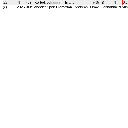
22
9
478
Körbel, Johanna
Brand
wSchB
9
0:2
(c) 1990-2025 Blue Wonder Sport Promotion - Andreas Burow - Zeitnahme & Au