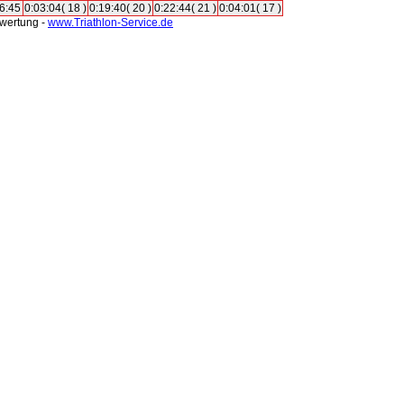
6:45
0:03:04( 18 )
0:19:40( 20 )
0:22:44( 21 )
0:04:01( 17 )
swertung -
www.Triathlon-Service.de