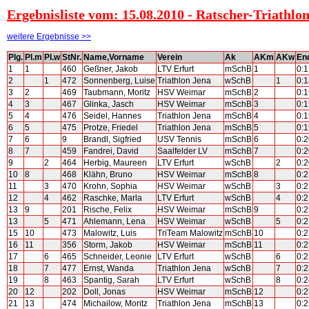
Ergebnisliste vom: 15.08.2010 - Ratscher-Triathlo
weitere Ergebnisse >>
Plg.
Pl.m
Pl.w
StNr.
Name,Vorname
Verein
Ak
AKm
AKw
End
1
1
460
Geßner, Jakob
LTV Erfurt
mSchB
1
0:1
2
1
472
Sonnenberg, Luise
Triathlon Jena
wSchB
1
0:1
3
2
469
Taubmann, Moritz
HSV Weimar
mSchB
2
0:1
4
3
467
Glinka, Jasch
HSV Weimar
mSchB
3
0:1
5
4
476
Seidel, Hannes
Triathlon Jena
mSchB
4
0:1
6
5
475
Protze, Friedel
Triathlon Jena
mSchB
5
0:1
7
6
9
Brandl, Sigfried
USV Tennis
mSchB
6
0:2
8
7
459
Fandrei, David
Saalfelder LV
mSchB
7
0:2
9
2
464
Herbig, Maureen
LTV Erfurt
wSchB
2
0:2
10
8
468
Klähn, Bruno
HSV Weimar
mSchB
8
0:2
11
3
470
Krohn, Sophia
HSV Weimar
wSchB
3
0:2
12
4
462
Raschke, Marla
LTV Erfurt
wSchB
4
0:2
13
9
201
Rische, Felix
HSV Weimar
mSchB
9
0:2
13
5
471
Ahlemann, Lena
HSV Weimar
wSchB
5
0:2
15
10
473
Malowitz, Luis
TriTeam Malowitz
mSchB
10
0:2
16
11
356
Storm, Jakob
HSV Weimar
mSchB
11
0:2
17
6
465
Schneider, Leonie
LTV Erfurt
wSchB
6
0:2
18
7
477
Ernst, Wanda
Triathlon Jena
wSchB
7
0:2
19
8
463
Spantig, Sarah
LTV Erfurt
wSchB
8
0:2
20
12
202
Doll, Jonas
HSV Weimar
mSchB
12
0:2
21
13
474
Michailow, Moritz
Triathlon Jena
mSchB
13
0:2