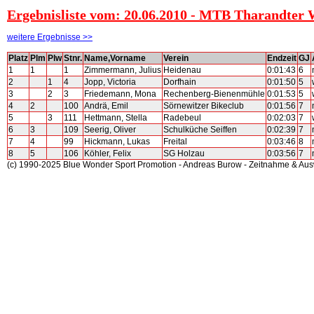
Ergebnisliste vom: 20.06.2010 - MTB Tharandter
weitere Ergebnisse >>
Platz
Plm
Plw
Stnr.
Name,Vorname
Verein
Endzeit
GJ
1
1
1
Zimmermann, Julius
Heidenau
0:01:43
6
2
1
4
Jopp, Victoria
Dorfhain
0:01:50
5
3
2
3
Friedemann, Mona
Rechenberg-Bienenmühle
0:01:53
5
4
2
100
Andrä, Emil
Sörnewitzer Bikeclub
0:01:56
7
5
3
111
Hettmann, Stella
Radebeul
0:02:03
7
6
3
109
Seerig, Oliver
Schulküche Seiffen
0:02:39
7
7
4
99
Hickmann, Lukas
Freital
0:03:46
8
8
5
106
Köhler, Felix
SG Holzau
0:03:56
7
(c) 1990-2025 Blue Wonder Sport Promotion - Andreas Burow - Zeitnahme & Au