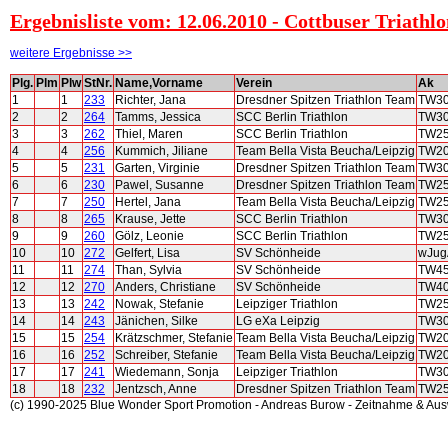
Ergebnisliste vom: 12.06.2010 - Cottbuser Triathl
weitere Ergebnisse >>
Plg.
Plm
Plw
StNr.
Name,Vorname
Verein
Ak
1
1
233
Richter, Jana
Dresdner Spitzen Triathlon Team
TW3
2
2
264
Tamms, Jessica
SCC Berlin Triathlon
TW3
3
3
262
Thiel, Maren
SCC Berlin Triathlon
TW2
4
4
256
Kummich, Jiliane
Team Bella Vista Beucha/Leipzig
TW2
5
5
231
Garten, Virginie
Dresdner Spitzen Triathlon Team
TW3
6
6
230
Pawel, Susanne
Dresdner Spitzen Triathlon Team
TW2
7
7
250
Hertel, Jana
Team Bella Vista Beucha/Leipzig
TW2
8
8
265
Krause, Jette
SCC Berlin Triathlon
TW3
9
9
260
Gölz, Leonie
SCC Berlin Triathlon
TW2
10
10
272
Gelfert, Lisa
SV Schönheide
wJug
11
11
274
Than, Sylvia
SV Schönheide
TW4
12
12
270
Anders, Christiane
SV Schönheide
TW4
13
13
242
Nowak, Stefanie
Leipziger Triathlon
TW2
14
14
243
Jänichen, Silke
LG eXa Leipzig
TW3
15
15
254
Krätzschmer, Stefanie
Team Bella Vista Beucha/Leipzig
TW2
16
16
252
Schreiber, Stefanie
Team Bella Vista Beucha/Leipzig
TW2
17
17
241
Wiedemann, Sonja
Leipziger Triathlon
TW3
18
18
232
Jentzsch, Anne
Dresdner Spitzen Triathlon Team
TW2
(c) 1990-2025 Blue Wonder Sport Promotion - Andreas Burow - Zeitnahme & Au