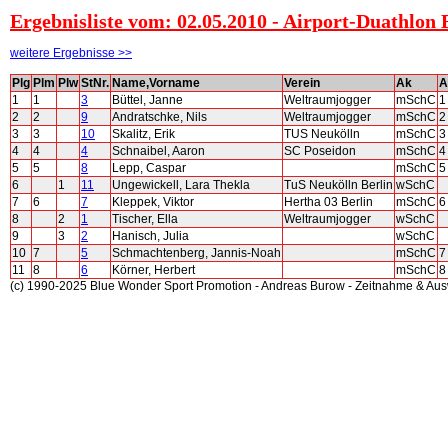
Ergebnisliste vom: 02.05.2010 - Airport-Duathlon 
weitere Ergebnisse >>
Plg
Plm
Plw
StNr.
Name,Vorname
Verein
Ak
1
1
3
Büttel, Janne
Weltraumjogger
mSchC
1
2
2
9
Andratschke, Nils
Weltraumjogger
mSchC
2
3
3
10
Skalitz, Erik
TUS Neukölln
mSchC
3
4
4
4
Schnaibel, Aaron
SC Poseidon
mSchC
4
5
5
8
Lepp, Caspar
mSchC
5
6
1
11
Ungewickell, Lara Thekla
TuS Neukölln Berlin
wSchC
7
6
7
Kleppek, Viktor
Hertha 03 Berlin
mSchC
6
8
2
1
Tischer, Ella
Weltraumjogger
wSchC
9
3
2
Hanisch, Julia
wSchC
10
7
5
Schmachtenberg, Jannis-Noah
mSchC
7
11
8
6
Körner, Herbert
mSchC
8
(c) 1990-2025 Blue Wonder Sport Promotion - Andreas Burow - Zeitnahme & Au