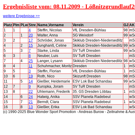
Ergebnisliste vom: 08.11.2009 - Lößnitzgrundlauf2
weitere Ergebnisse >>
Platz
Plm
PLw
Stnr.
Name,Vorname
Verein
GJ
AK
1
1
4
Steffin, Nicolas
VfL Dresden-Bühlau
98
mS
2
1
20
Walter, Anna
SG Weixdorf
99
wS
3
2
17
Schröder, Jonas
Skiklub Dresden-Niedersedlitz
mS
4
2
15
Junghanß, Celine
Skiklub Dresden-Niedersedlitz
99
wS
5
3
7
Starke, Linda
SV TuR Dresden
99
wS
6
3
8
Neuber, Luis
SV TuR Dresden
mS
7
4
25
Langer, Lysann
Skiklub Dresden Niedersedlitz
98
wS
8
4
11
Schuhmacher, Moritz
Dresden
1
mS
9
5
3
Steffin, Florian
VfL Dresden-Bühlau
1
mS
10
6
19
Roth, Nico
Skizunft Dresden
98
mS
11
5
14
Gießler, Heidemarie
ESV Lok Bad Schandau
99
wS
12
7
9
Kuropka, Joram
SV TuR Dresden
mS
13
8
22
Uhlemann, Frederik
35. GS Dresden Löbtau
1
mS
14
6
24
Hatwig, Anika
SSV Planeta Radebeul
wS
15
7
21
Berndt, Clara
SSV Planeta Radebeul
1
wS
16
8
13
Gießler, Erika
ESV Lok Bad Schandau
wS
(c) 1990-2025 Blue Wonder Sport Promotion - Andreas Burow - Zeitnahme & Au