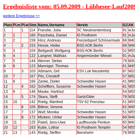
Ergebnisliste vom: 05.09.2009 - Lübbesee-Lauf200
weitere Ergebnisse >>
Platz
Pl.m
Pl.w
Stnr.
Name,Vorname
Verein
GJ
AK
1
1
114
Franzke, Julia
SC Neubrandenburg
91
wJ
2
1
160
Pascheka, Daniel
IG Postheim
91
mJ
3
2
159
Hinz, Andreas
Freizeitsport Schönermark
68
M4
4
2
153
Hesse, Heike
BSG AOK Berlin
68
W4
5
3
104
Bellgardt, Wolfgang
BSG AOK Berlin
52
M5
6
4
122
Langner, Mathias
Angermünder Wiesel
91
mJ
7
5
144
Werner, Stefan
79
M3
8
6
123
Mannigel, Thomas
61
M4
9
3
103
Aßmann, Grit
ESV Lok Neustrelitz
87
W2
10
7
167
Pilz, Christoff
57
M5
11
8
166
Zanke, Dieter
Schwedter Hasen
41
M6
12
4
162
Schefflers, Susanne
Schwedter Hasen
81
W2
13
9
146
Maske, Hartmut
54
M5
14
5
174
Skara, Steffi
Gartz/Oder
79
W3
15
10
142
Rietig, Manfred
TSV 62 Prenzlau
51
M5
16
6
105
Bittner, Simone
62
W4
17
7
137
Wulf, Monika
Schwedter Hasen
51
W5
18
8
172
Mickein, Ulrike
Schwedter Hasen
69
W4
19
11
125
Paleit, Jens-Uwe
Lauffreunde Penkun
65
M4
20
12
163
Kube, Lothar
IG Postheim Templin
54
M5
21
13
143
Rietig, Steffen
Bensheim
78
M3