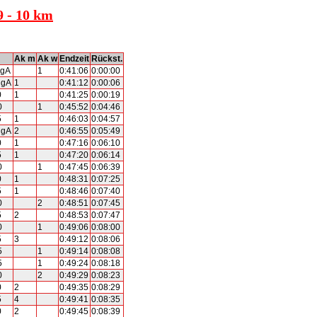
9 - 10 km
Ak m
Ak w
Endzeit
Rückst.
ugA
1
0:41:06
0:00:00
ugA
1
0:41:12
0:00:06
0
1
0:41:25
0:00:19
0
1
0:45:52
0:04:46
5
1
0:46:03
0:04:57
ugA
2
0:46:55
0:05:49
0
1
0:47:16
0:06:10
5
1
0:47:20
0:06:14
0
1
0:47:45
0:06:39
0
1
0:48:31
0:07:25
5
1
0:48:46
0:07:40
0
2
0:48:51
0:07:45
5
2
0:48:53
0:07:47
0
1
0:49:06
0:08:00
5
3
0:49:12
0:08:06
5
1
0:49:14
0:08:08
5
1
0:49:24
0:08:18
0
2
0:49:29
0:08:23
0
2
0:49:35
0:08:29
5
4
0:49:41
0:08:35
0
2
0:49:45
0:08:39