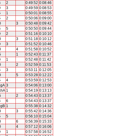
5
2
0:49:52
0:08:46
0
3
0:49:59
0:08:53
5
1
0:50:01
0:08:55
5
2
0:50:06
0:09:00
0
3
0:50:48
0:09:42
5
5
0:50:50
0:09:44
0
2
0:51:16
0:10:10
0
3
0:51:18
0:10:12
0
3
0:51:52
0:10:46
0
4
0:51:58
0:10:52
5
1
0:52:43
0:11:37
0
1
0:52:48
0:11:42
0
2
0:52:59
0:11:53
5
3
0:53:11
0:12:05
0
5
0:53:28
0:12:22
5
4
0:53:59
0:12:53
ugA
3
0:54:06
0:13:00
chA
1
0:54:19
0:13:13
5
2
0:54:43
0:13:37
5
6
0:54:43
0:13:37
ugB
1
0:55:38
0:14:32
0
3
0:55:42
0:14:36
5
5
0:56:10
0:15:04
0
6
0:56:39
0:15:33
0
4
0:57:12
0:16:06
0
1
0:57:58
0:16:52