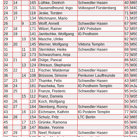
22
14
165
Lüthke, Dietrich
Schwedter Hasen
40
M6
23
15
131
Tausendfreund, Ingo
Volkssport Fürstenberg
65
M4
24
16
118
Jeske, Torsten
71
M3
25
17
134
Wichmann, Mario
71
M3
26
9
135
Wolff, Annett
Schwedter Hasen
67
W4
27
18
171
Witzel, Rainer
LWV Potsdam
52
M5
28
19
141
Janitschke, Wolfgang
IG Postheim
57
M5
29
10
156
Masche, Ulrike
82
W2
30
20
145
Werner, Wolfgang
Viktoria Templin
55
M5
31
11
130
Sternkiker, Heike
Schwedter Hasen
68
W4
32
12
173
Schwarzhans, Anja
72
W3
33
21
148
Dülge, Pascal
86
M2
34
13
124
Ohlraun, Stephanie
75
W3
35
22
111
Fischer, Waldemar
Schwedter Hasen
40
M6
36
14
108
Brüssow, Simone
Penkuner Lauffreunde
65
W4
37
23
157
Thamke, Felix
Schwedter Hasen
43
M6
38
24
161
Pascheka, Tom
IG Postheim Templin
90
mJ
39
25
113
Franze, Frederic
Schwedter Hasen
95
mS
40
15
112
Franz, Daniela
73
W3
40
26
120
Koch, Wolfgang
50
M5
42
27
164
Steinberg, Ronny
Schwedter Hasen
93
mJ
43
16
110
Eichmann, Kathrin
IG Posteim Templin
77
W3
44
28
154
Schulz, Fritz
LTC Berlin
42
M6
45
17
115
Grünke, Ramona
65
W4
46
18
147
Maske, Yvonne
75
W3
47
29
175
Neef, Roland
Schwedter Hasen
36
M7