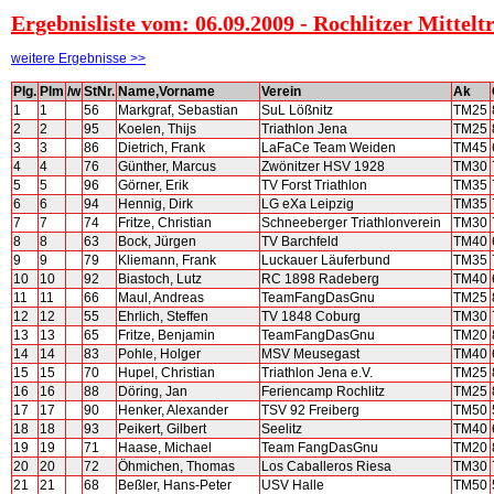
Ergebnisliste vom: 06.09.2009 - Rochlitzer Mittelt
weitere Ergebnisse >>
Plg.
Plm
/w
StNr.
Name,Vorname
Verein
Ak
1
1
56
Markgraf, Sebastian
SuL Lößnitz
TM25
2
2
95
Koelen, Thijs
Triathlon Jena
TM25
3
3
86
Dietrich, Frank
LaFaCe Team Weiden
TM45
4
4
76
Günther, Marcus
Zwönitzer HSV 1928
TM30
5
5
96
Görner, Erik
TV Forst Triathlon
TM35
6
6
94
Hennig, Dirk
LG eXa Leipzig
TM35
7
7
74
Fritze, Christian
Schneeberger Triathlonverein
TM30
8
8
63
Bock, Jürgen
TV Barchfeld
TM40
9
9
79
Kliemann, Frank
Luckauer Läuferbund
TM35
10
10
92
Biastoch, Lutz
RC 1898 Radeberg
TM40
11
11
66
Maul, Andreas
TeamFangDasGnu
TM25
12
12
55
Ehrlich, Steffen
TV 1848 Coburg
TM30
13
13
65
Fritze, Benjamin
TeamFangDasGnu
TM20
14
14
83
Pohle, Holger
MSV Meusegast
TM40
15
15
70
Hupel, Christian
Triathlon Jena e.V.
TM25
16
16
88
Döring, Jan
Feriencamp Rochlitz
TM25
17
17
90
Henker, Alexander
TSV 92 Freiberg
TM50
18
18
93
Peikert, Gilbert
Seelitz
TM40
19
19
71
Haase, Michael
Team FangDasGnu
TM20
20
20
72
Öhmichen, Thomas
Los Caballeros Riesa
TM30
21
21
68
Beßler, Hans-Peter
USV Halle
TM50