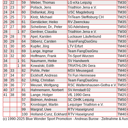
22
22
59
Weber, Thomas
LG eXa Leipzig
TM30
23
23
97
Pollack, Jens
Triathlon Jena e.V.
TM40
24
24
60
Didlankat, Jörg
USC Magdeburg
TM30
25
25
73
Klotz, Michael
TriTeam Steffisburg CH
TM25
26
26
61
Gerstäcker, Heiko
RV Zwenckau
TM35
27
27
89
Scheibner, Dr., Peter
SG Adelsberg
TM50
28
1
87
Gentner, Claudia
Triathlon Jena e.V.
TW30
29
28
78
Apel, Karsten
Luckauer Läuferbund
TM45
30
29
64
Stibenz, Carsten
TeamFangDasGnu
TM30
31
30
85
Kupfer, Jörg
LTV Erfurt
TM40
32
31
69
Lange, Ingmar
Team FangDasGnu
TM30
33
32
80
Hoffmann, Frank
Tri-Sport Wurzen
TM45
34
1
91
Naumann, Heike
SV Handwerk
TW45
35
1
84
Kowalski, Edith
TRIATHLON Gera
TW50
36
33
82
Pohle, Peter
MSV Meusegast
TM40
37
34
67
Eickhoff, Andreas
Tri Fun Hennesee
TM40
38
35
62
Uhlig, Christian
Team FangDasGnu
TM35
39
36
77
Meusel, Wolfgang
RSC Waltershausen-Gotha e.V.
TM50
40
37
81
Hahnemann, Norbert
SV Arnstadt 02
TM50
41
38
98
Lange, Holger
VfL 1990 Gera
TM25
57
Bidmon, Andreas
SC DHfK Leipzig
TM50
75
Kronbügel, Martin
Leipziger Triathlon e.V.
TM30
99
Margraf, Uwe
RTV Haselgrund
TM40
100
Holland-Cunz, Eckhard
RTV Haselgrund
TM40
(c) 1990-2025 Blue Wonder Sport Promotion - Andreas Burow - Zeitnahme & Au