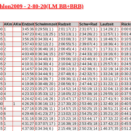
iathlon2009 - 2-80-20(LM BB+BRB)
AKm
AKw
Endzeit
Schwimmzeit
Radzeit
Schw+Rad
Laufzeit
Rücks
30
1
3:45:36
0:29:50( 1 )
2:01:17( 2 )
2:31:07( 1 )
1:14:29( 2 )
0:00:
25
1
3:47:23
0:41:13( 25 )
1:53:13( 1 )
2:34:26( 2 )
1:12:57( 1 )
0:01:
35
1
3:56:26
0:34:30( 4 )
2:03:08( 3 )
2:37:38( 3 )
1:18:48( 5 )
0:10:
40
1
3:57:43
0:32:12( 2 )
2:06:55( 5 )
2:39:07( 4 )
1:18:36( 4 )
0:12:
40
2
4:01:02
0:36:46( 16 )
2:06:45( 4 )
2:43:31( 7 )
1:17:31( 3 )
0:15:
20
1
4:03:49
0:36:34( 15 )
2:07:59( 7 )
2:44:33( 10 )
1:19:16( 6 )
0:18:
30
2
4:07:31
0:34:40( 8 )
2:09:06( 10 )
2:43:46( 8 )
1:23:45( 7 )
0:21:
35
2
4:10:31
0:34:30( 4 )
2:10:04( 12 )
2:44:34( 11 )
1:25:57( 8 )
0:24:
25
2
4:14:57
0:34:26( 3 )
2:08:12( 8 )
2:42:38( 6 )
1:32:19( 14 )
0:29:
40
3
4:15:56
0:34:44( 9 )
2:07:48( 6 )
2:42:32( 5 )
1:33:24( 18 )
0:30:
50
1
4:17:26
0:34:39( 7 )
2:09:36( 11 )
2:44:15( 9 )
1:33:11( 17 )
0:31:
25
3
4:19:06
0:38:48( 20 )
2:08:56( 9 )
2:47:44( 12 )
1:31:22( 11 )
0:33:
30
3
4:22:23
0:35:27( 10 )
2:14:52( 14 )
2:50:19( 13 )
1:32:04( 13 )
0:36:
40
4
4:23:33
0:35:33( 12 )
2:18:05( 22 )
2:53:38( 16 )
1:29:55( 10 )
0:37:
40
5
4:24:42
0:41:14( 26 )
2:15:47( 17 )
2:57:01( 21 )
1:27:41( 9 )
0:39:
30
1
4:26:26
0:36:16( 13 )
2:17:30( 20 )
2:53:46( 19 )
1:32:40( 16 )
0:40:
25
4
4:27:16
0:35:28( 11 )
2:14:57( 15 )
2:50:25( 15 )
1:36:51( 21 )
0:41:
40
6
4:29:46
0:41:23( 27 )
2:13:02( 13 )
2:54:25( 20 )
1:35:21( 20 )
0:44:
25
5
4:31:16
0:38:22( 18 )
2:15:22( 16 )
2:53:44( 17 )
1:37:32( 22 )
0:45:
45
1
4:31:27
0:37:07( 17 )
2:16:38( 19 )
2:53:45( 18 )
1:37:42( 23 )
0:45:
45
2
4:37:00
0:34:34( 6 )
2:15:49( 18 )
2:50:23( 14 )
1:46:37( 35 )
0:51: