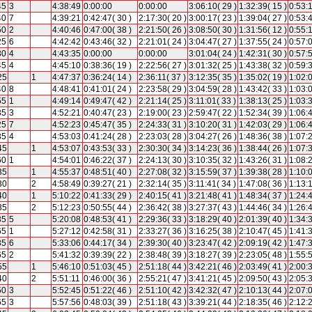
45
3
4:38:49
0:00:00
0:00:00
3:06:10( 29 )
1:32:39( 15 )
0:53:
40
7
4:39:21
0:42:47( 30 )
2:17:30( 20 )
3:00:17( 23 )
1:39:04( 27 )
0:53:
50
2
4:40:46
0:47:00( 38 )
2:21:50( 26 )
3:08:50( 30 )
1:31:56( 12 )
0:55:
25
6
4:42:42
0:43:46( 32 )
2:21:01( 24 )
3:04:47( 27 )
1:37:55( 24 )
0:57:
30
4
4:43:35
0:00:00
0:00:00
3:01:04( 24 )
1:42:31( 30 )
0:57:
45
4
4:45:10
0:38:36( 19 )
2:22:56( 27 )
3:01:32( 25 )
1:43:38( 32 )
0:59:
25
1
4:47:37
0:36:24( 14 )
2:36:11( 37 )
3:12:35( 35 )
1:35:02( 19 )
1:02:
40
8
4:48:41
0:41:01( 24 )
2:23:58( 29 )
3:04:59( 28 )
1:43:42( 33 )
1:03:
55
1
4:49:14
0:49:47( 42 )
2:21:14( 25 )
3:11:01( 33 )
1:38:13( 25 )
1:03:
35
3
4:52:21
0:40:47( 23 )
2:19:00( 23 )
2:59:47( 22 )
1:52:34( 39 )
1:06:
25
7
4:52:23
0:45:47( 35 )
2:24:33( 31 )
3:10:20( 31 )
1:42:03( 29 )
1:06:
35
4
4:53:03
0:41:24( 28 )
2:23:03( 28 )
3:04:27( 26 )
1:48:36( 38 )
1:07:
45
1
4:53:07
0:43:53( 33 )
2:30:30( 34 )
3:14:23( 36 )
1:38:44( 26 )
1:07:
60
1
4:54:01
0:46:22( 37 )
2:24:13( 30 )
3:10:35( 32 )
1:43:26( 31 )
1:08:
35
1
4:55:37
0:48:51( 40 )
2:27:08( 32 )
3:15:59( 37 )
1:39:38( 28 )
1:10:
30
2
4:58:49
0:39:27( 21 )
2:32:14( 35 )
3:11:41( 34 )
1:47:08( 36 )
1:13:
40
1
5:10:22
0:41:33( 29 )
2:40:15( 41 )
3:21:48( 41 )
1:48:34( 37 )
1:24:
35
2
5:12:23
0:50:55( 44 )
2:36:42( 38 )
3:27:37( 43 )
1:44:46( 34 )
1:26:
35
5
5:20:08
0:48:53( 41 )
2:29:36( 33 )
3:18:29( 40 )
2:01:39( 40 )
1:34:
65
1
5:27:12
0:42:58( 31 )
2:33:27( 36 )
3:16:25( 38 )
2:10:47( 45 )
1:41:
35
6
5:33:06
0:44:17( 34 )
2:39:30( 40 )
3:23:47( 42 )
2:09:19( 42 )
1:47:
65
2
5:41:32
0:39:39( 22 )
2:38:48( 39 )
3:18:27( 39 )
2:23:05( 48 )
1:55:
55
1
5:46:10
0:51:03( 45 )
2:51:18( 44 )
3:42:21( 46 )
2:03:49( 41 )
2:00:
40
2
5:51:11
0:46:00( 36 )
2:55:21( 47 )
3:41:21( 45 )
2:09:50( 43 )
2:05:
50
3
5:52:45
0:51:22( 46 )
2:51:10( 42 )
3:42:32( 47 )
2:10:13( 44 )
2:07:
65
3
5:57:56
0:48:03( 39 )
2:51:18( 43 )
3:39:21( 44 )
2:18:35( 46 )
2:12: