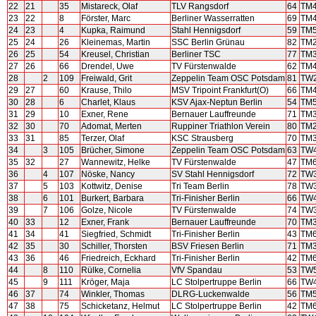
22
21
35
Mistareck, Olaf
TLV Rangsdorf
64
TM
23
22
8
Förster, Marc
Berliner Wasserratten
69
TM
24
23
4
Kupka, Raimund
Stahl Hennigsdorf
59
TM
25
24
26
Kleinemas, Martin
SSC Berlin Grünau
82
TM
26
25
54
Kreusel, Christian
Berliner TSC
77
TM
27
26
66
Drendel, Uwe
TV Fürstenwalde
62
TM
28
2
109
Freiwald, Grit
Zeppelin Team OSC Potsdam
81
TW
29
27
60
Krause, Thilo
MSV Tripoint Frankfurt(O)
66
TM
30
28
6
Charlet, Klaus
KSV Ajax-Neptun Berlin
54
TM
31
29
10
Exner, Rene
Bernauer Lauffreunde
71
TM
32
30
70
Adomat, Merten
Ruppiner Triathlon Verein
80
TM
33
31
85
Terzer, Olaf
KSC Strausberg
70
TM
34
3
105
Brücher, Simone
Zeppelin Team OSC Potsdam
63
TW
35
32
27
Wannewitz, Helke
TV Fürstenwalde
47
TM
36
4
107
Nöske, Nancy
SV Stahl Hennigsdorf
72
TW
37
5
103
Kottwitz, Denise
Tri Team Berlin
78
TW
38
6
101
Burkert, Barbara
Tri-Finisher Berlin
66
TW
39
7
106
Golze, Nicole
TV Fürstenwalde
74
TW
40
33
12
Exner, Frank
Bernauer Lauffreunde
70
TM
41
34
41
Siegfried, Schmidt
Tri-Finisher Berlin
43
TM
42
35
30
Schiller, Thorsten
BSV Friesen Berlin
71
TM
43
36
46
Friedreich, Eckhard
Tri-Finisher Berlin
42
TM
44
8
110
Rülke, Cornelia
VfV Spandau
53
TW
45
9
111
Kröger, Maja
LC Stolpertruppe Berlin
66
TW
46
37
74
Winkler, Thomas
DLRG-Luckenwalde
56
TM
47
38
75
Schicketanz, Helmut
LC Stolpertruppe Berlin
42
TM