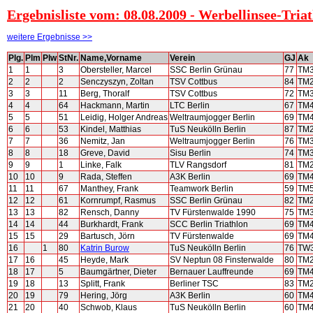
Ergebnisliste vom: 08.08.2009 - Werbellinsee-Tr
weitere Ergebnisse >>
Plg.
Plm
Plw
StNr.
Name,Vorname
Verein
GJ
Ak
1
1
3
Obersteller, Marcel
SSC Berlin Grünau
77
TM
2
2
2
Senczyszyn, Zoltan
TSV Cottbus
84
TM
3
3
11
Berg, Thoralf
TSV Cottbus
72
TM
4
4
64
Hackmann, Martin
LTC Berlin
67
TM
5
5
51
Leidig, Holger Andreas
Weltraumjogger Berlin
69
TM
6
6
53
Kindel, Matthias
TuS Neukölln Berlin
87
TM
7
7
36
Nemitz, Jan
Weltraumjogger Berlin
76
TM
8
8
18
Greve, David
Sisu Berlin
74
TM
9
9
1
Linke, Falk
TLV Rangsdorf
81
TM
10
10
9
Rada, Steffen
A3K Berlin
69
TM
11
11
67
Manthey, Frank
Teamwork Berlin
59
TM
12
12
61
Kornrumpf, Rasmus
SSC Berlin Grünau
82
TM
13
13
82
Rensch, Danny
TV Fürstenwalde 1990
75
TM
14
14
44
Burkhardt, Frank
SCC Berlin Triathlon
69
TM
15
15
29
Bartusch, Jörn
TV Fürstenwalde
69
TM
16
1
80
Katrin Burow
TuS Neukölln Berlin
76
TW
17
16
45
Heyde, Mark
SV Neptun 08 Finsterwalde
80
TM
18
17
5
Baumgärtner, Dieter
Bernauer Lauffreunde
69
TM
19
18
13
Splitt, Frank
Berliner TSC
83
TM
20
19
79
Hering, Jörg
A3K Berlin
60
TM
21
20
40
Schwob, Klaus
TuS Neukölln Berlin
60
TM