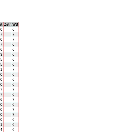
t.
Zstr.
WB
00
6
47
7
50
7
07
6
26
6
13
6
55
6
55
6
21
7
20
6
50
6
30
6
47
7
57
6
06
7
50
6
40
7
10
7
40
6
51
6
24
6