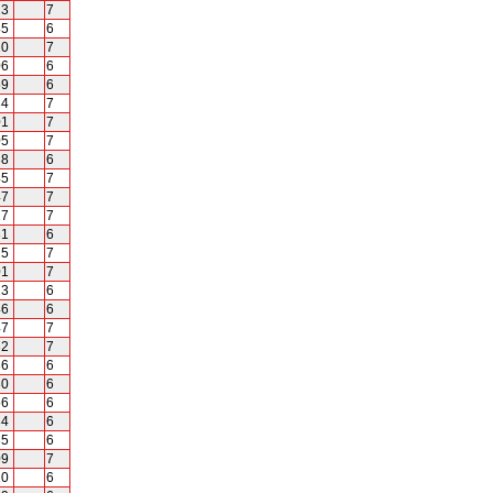
13
7
45
6
10
7
06
6
59
6
34
7
01
7
05
7
38
6
45
7
47
7
27
7
31
6
25
7
01
7
13
6
46
6
47
7
32
7
36
6
30
6
56
6
34
6
35
6
09
7
20
6