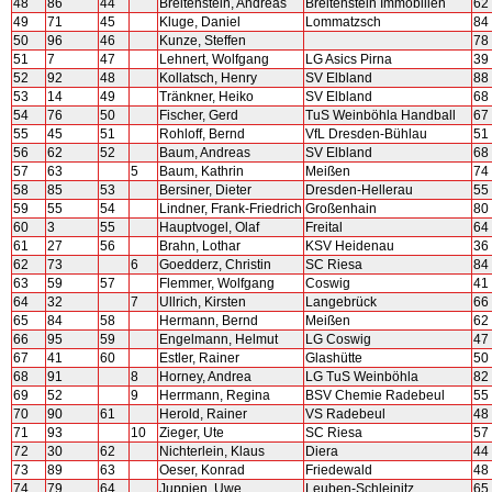
48
86
44
Breitenstein, Andreas
Breitenstein Immobilien
62
49
71
45
Kluge, Daniel
Lommatzsch
84
50
96
46
Kunze, Steffen
78
51
7
47
Lehnert, Wolfgang
LG Asics Pirna
39
52
92
48
Kollatsch, Henry
SV Elbland
88
53
14
49
Tränkner, Heiko
SV Elbland
68
54
76
50
Fischer, Gerd
TuS Weinböhla Handball
67
55
45
51
Rohloff, Bernd
VfL Dresden-Bühlau
51
56
62
52
Baum, Andreas
SV Elbland
68
57
63
5
Baum, Kathrin
Meißen
74
58
85
53
Bersiner, Dieter
Dresden-Hellerau
55
59
55
54
Lindner, Frank-Friedrich
Großenhain
80
60
3
55
Hauptvogel, Olaf
Freital
64
61
27
56
Brahn, Lothar
KSV Heidenau
36
62
73
6
Goedderz, Christin
SC Riesa
84
63
59
57
Flemmer, Wolfgang
Coswig
41
64
32
7
Ullrich, Kirsten
Langebrück
66
65
84
58
Hermann, Bernd
Meißen
62
66
95
59
Engelmann, Helmut
LG Coswig
47
67
41
60
Estler, Rainer
Glashütte
50
68
91
8
Horney, Andrea
LG TuS Weinböhla
82
69
52
9
Herrmann, Regina
BSV Chemie Radebeul
55
70
90
61
Herold, Rainer
VS Radebeul
48
71
93
10
Zieger, Ute
SC Riesa
57
72
30
62
Nichterlein, Klaus
Diera
44
73
89
63
Oeser, Konrad
Friedewald
48
74
79
64
Juppien, Uwe
Leuben-Schleinitz
65