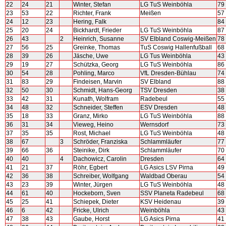
22
24
21
Winter, Stefan
LG TuS Weinböhla
79
23
53
22
Richter, Frank
Meißen
57
24
12
23
Hering, Falk
84
25
20
24
Bickhardt, Frieder
LG TuS Weinböhla
87
26
43
2
Heinrich, Susanne
SV Elbland Coswig-Meißen
78
27
56
25
Greinke, Thomas
TuS Coswig Hallenfußball
68
28
39
26
Jäsche, Uwe
LG Tus Weinböhla
43
29
19
27
Schützka, Georg
LG TuS Weinböhla
86
30
54
28
Pohling, Marco
VfL Dresden-Bühlau
74
31
83
29
Findeisen, Marvin
SV Elbland
88
32
50
30
Schmidt, Hans-Georg
TSV Dresden
38
33
42
31
Kunath, Wolfram
Radebeul
55
34
48
32
Schneider, Steffen
ESV Dresden
48
35
18
33
Granz, Mirko
LG TuS Weinböhla
88
36
31
34
Vieweg, Heino
Wernsdorf
73
37
35
35
Rost, Michael
LG TuS Weinböhla
48
38
67
3
Schröder, Franziska
Schlammläufer
77
39
66
36
Steinike, Dirk
Schlammläufer
70
40
40
4
Dachowicz, Carolin
Dresden
64
41
21
37
Röhr, Egbert
LG Asics LSV Pirna
49
42
36
38
Schreiber, Wolfgang
Waldbad Oberau
54
43
23
39
Winter, Jürgen
LG TuS Weinböhla
48
44
61
40
Hockeborn, Sven
SSV Planeta Radebeul
68
45
25
41
Schiepek, Dieter
KSV Heidenau
39
46
6
42
Fricke, Ulrich
Weinböhla
43
47
38
43
Gaube, Horst
LG Asics Pirna
41