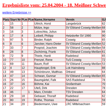
Ergebnisliste vom: 25.04.2004 - 18. Meißner Schwe
weitere Ergebnisse >>
Platz
Start Nr
Pl.m
Pl.w
Name,Vorname
Verein
GJ
1
15
1
Ullrich, Horst
Langebrück
62
2
58
2
Mütze, Ingo
SV Elbland Coswig-Meißen
68
3
16
3
Lutoschka, Julius
88
4
17
4
Leibelt, Philipp
Hetzdorfer SV 1990
90
5
97
5
Binder, Ralph
Coswig
65
6
8
6
Jancker, Hans-Dieter
SV Elbland Coswig-Meißen
52
7
33
7
Pospisil, Joachim
SV Elbland Coswig-Meißen
58
8
28
8
Zschörnig, Frank
SV Elbland Coswig-Meißen
61
9
72
9
Thiele, Hardi
Radebeul
65
10
77
10
Frenzel, Rene
TuS Coswig
72
11
69
11
Baum, Rolf
SV Elbland Coswig-Meißen
53
12
4
12
Hauptvogel, Erik
Lok Hainsberg
88
13
49
13
Schönbrunn, Matthias
Ortrand
64
14
47
14
Schwan, Gunnar
SV Elbland Coswig-Meißen
65
15
26
15
Baumgärtel, Falk
SAS Radebeul
78
16
37
16
Böhme, Kai
Großenhain
70
17
22
17
Uteß, Dirk
Dresden
78
18
46
1
Marx, Christin
TSV Dresden
64
19
29
18
Gebauer, Thoralf
Radebeul
62
20
80
19
Rothe, Thomas
Radebeul
59
21
34
20
Biedermann, Uwe
LRC Mittelsachsen
59