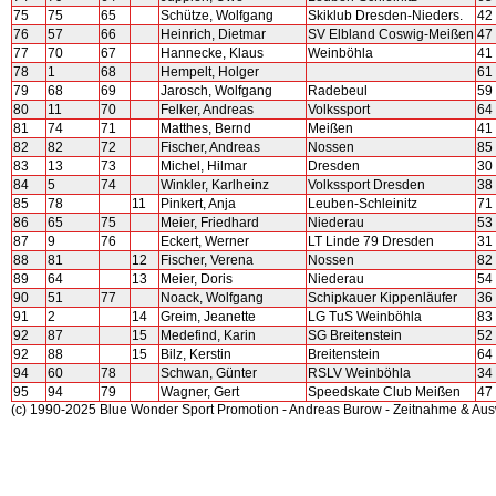
75
75
65
Schütze, Wolfgang
Skiklub Dresden-Nieders.
42
76
57
66
Heinrich, Dietmar
SV Elbland Coswig-Meißen
47
77
70
67
Hannecke, Klaus
Weinböhla
41
78
1
68
Hempelt, Holger
61
79
68
69
Jarosch, Wolfgang
Radebeul
59
80
11
70
Felker, Andreas
Volkssport
64
81
74
71
Matthes, Bernd
Meißen
41
82
82
72
Fischer, Andreas
Nossen
85
83
13
73
Michel, Hilmar
Dresden
30
84
5
74
Winkler, Karlheinz
Volkssport Dresden
38
85
78
11
Pinkert, Anja
Leuben-Schleinitz
71
86
65
75
Meier, Friedhard
Niederau
53
87
9
76
Eckert, Werner
LT Linde 79 Dresden
31
88
81
12
Fischer, Verena
Nossen
82
89
64
13
Meier, Doris
Niederau
54
90
51
77
Noack, Wolfgang
Schipkauer Kippenläufer
36
91
2
14
Greim, Jeanette
LG TuS Weinböhla
83
92
87
15
Medefind, Karin
SG Breitenstein
52
92
88
15
Bilz, Kerstin
Breitenstein
64
94
60
78
Schwan, Günter
RSLV Weinböhla
34
95
94
79
Wagner, Gert
Speedskate Club Meißen
47
(c) 1990-2025 Blue Wonder Sport Promotion - Andreas Burow - Zeitnahme & Au