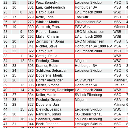
22
15
285
Wex, Benedikt
Leipziger Skiclub
MSC
23
16
301
Lau, Karl-Friedrich
Hohburger SV
MSB
23
8
321
Harbig, Lea
LV Limbach 2000
WSD
25
17
279
Kotte, Loris
Thallwitz
MSD
26
18
273
Winkler, Martin
Falkenhainer SV
MSA
27
19
330
Garbisch, Franz
PSV Wurzen
Männer
28
9
309
Rübner, Laura
LRC Mittelsachsen
WSB
29
10
292
Müller, Christin
LV Limbach 2000
WSB
30
20
299
Zwinzscher, Jonas
LRC Mittelsachsen
MSB
31
21
341
Richter, Steve
Hohburger SV 1990 e.V.
MSA
32
22
322
Harbig, Paul
LV Limbach 2000
MSD
33
11
342
Gredig, Paula
WSB
34
12
314
Pechnig, Clara
Mügeln
WSC
35
23
303
Kramer, Robin
Hohburger SV
MSD
36
24
286
Schlicker, Sebastian
Leipziger Skiclub
MSC
37
25
328
Doberenz, Moritz
MSB
38
26
331
Dörfer, Alexander
PSV Wurzen
Männer
39
13
306
Lieder, Simone
Hohburger SV
Frauen
40
14
294
Kretzschmar, Dominique
LV Limbach 2000
WSB
41
27
334
Keller, Martin
SV Lok Eilenburg
MSC
42
28
315
Pechnig, Gregor
Mügeln
MSA
42
28
327
Doberenz, Jan
Männer
44
15
281
Dietrich, Jessica
Leipziger Skiclub
WSC
45
30
297
Partusch, Jonas
SG Oberlichtenau
MSA
46
16
337
Seehaus, Paula
SV Lok Eilenburg
WSB
47
31
344
Beck, Frederic
Leipziger Skiclub
MSC