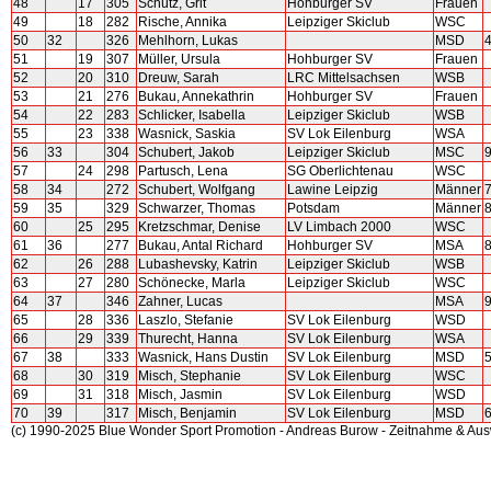
48
17
305
Schütz, Grit
Hohburger SV
Frauen
49
18
282
Rische, Annika
Leipziger Skiclub
WSC
50
32
326
Mehlhorn, Lukas
MSD
51
19
307
Müller, Ursula
Hohburger SV
Frauen
52
20
310
Dreuw, Sarah
LRC Mittelsachsen
WSB
53
21
276
Bukau, Annekathrin
Hohburger SV
Frauen
54
22
283
Schlicker, Isabella
Leipziger Skiclub
WSB
55
23
338
Wasnick, Saskia
SV Lok Eilenburg
WSA
56
33
304
Schubert, Jakob
Leipziger Skiclub
MSC
57
24
298
Partusch, Lena
SG Oberlichtenau
WSC
58
34
272
Schubert, Wolfgang
Lawine Leipzig
Männer
59
35
329
Schwarzer, Thomas
Potsdam
Männer
60
25
295
Kretzschmar, Denise
LV Limbach 2000
WSC
61
36
277
Bukau, Antal Richard
Hohburger SV
MSA
62
26
288
Lubashevsky, Katrin
Leipziger Skiclub
WSB
63
27
280
Schönecke, Marla
Leipziger Skiclub
WSC
64
37
346
Zahner, Lucas
MSA
65
28
336
Laszlo, Stefanie
SV Lok Eilenburg
WSD
66
29
339
Thurecht, Hanna
SV Lok Eilenburg
WSA
67
38
333
Wasnick, Hans Dustin
SV Lok Eilenburg
MSD
68
30
319
Misch, Stephanie
SV Lok Eilenburg
WSC
69
31
318
Misch, Jasmin
SV Lok Eilenburg
WSD
70
39
317
Misch, Benjamin
SV Lok Eilenburg
MSD
(c) 1990-2025 Blue Wonder Sport Promotion - Andreas Burow - Zeitnahme & Au