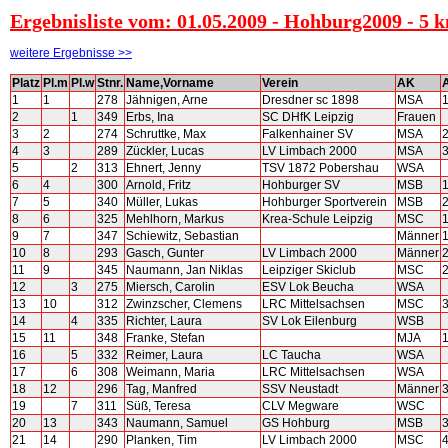
Ergebnisliste vom: 01.05.2009 - Hohburg2009 - 5 
weitere Ergebnisse >>
Platz
Pl.m
Pl.w
Stnr.
Name,Vorname
Verein
AK
1
1
278
Jähnigen, Arne
Dresdner sc 1898
MSA
2
1
349
Erbs, Ina
SC DHfK Leipzig
Frauen
3
2
274
Schruttke, Max
Falkenhainer SV
MSA
4
3
289
Zückler, Lucas
LV Limbach 2000
MSA
5
2
313
Ehnert, Jenny
TSV 1872 Pobershau
WSA
6
4
300
Arnold, Fritz
Hohburger SV
MSB
7
5
340
Müller, Lukas
Hohburger Sportverein
MSB
8
6
325
Mehlhorn, Markus
Krea-Schule Leipzig
MSC
9
7
347
Schiewitz, Sebastian
Männer
10
8
293
Gasch, Gunter
LV Limbach 2000
Männer
11
9
345
Naumann, Jan Niklas
Leipziger Skiclub
MSC
12
3
275
Miersch, Carolin
ESV Lok Beucha
WSA
13
10
312
Zwinzscher, Clemens
LRC Mittelsachsen
MSC
14
4
335
Richter, Laura
SV Lok Eilenburg
WSB
15
11
348
Franke, Stefan
MJA
16
5
332
Reimer, Laura
LC Taucha
WSA
17
6
308
Weimann, Maria
LRC Mittelsachsen
WSA
18
12
296
Tag, Manfred
SSV Neustadt
Männer
19
7
311
Süß, Teresa
CLV Megware
WSC
20
13
343
Naumann, Samuel
GS Hohburg
MSB
21
14
290
Planken, Tim
LV Limbach 2000
MSC