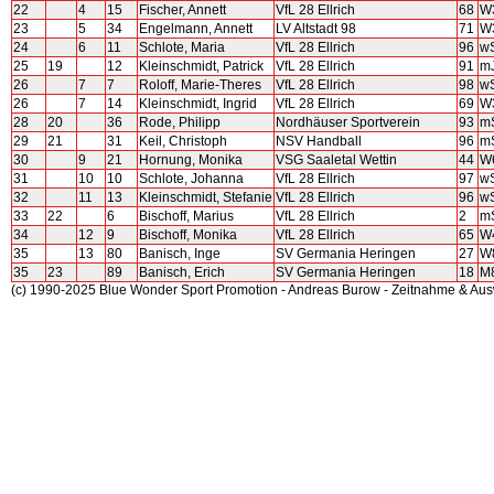
22
4
15
Fischer, Annett
VfL 28 Ellrich
68
W
23
5
34
Engelmann, Annett
LV Altstadt 98
71
W
24
6
11
Schlote, Maria
VfL 28 Ellrich
96
w
25
19
12
Kleinschmidt, Patrick
VfL 28 Ellrich
91
m
26
7
7
Roloff, Marie-Theres
VfL 28 Ellrich
98
w
26
7
14
Kleinschmidt, Ingrid
VfL 28 Ellrich
69
W
28
20
36
Rode, Philipp
Nordhäuser Sportverein
93
m
29
21
31
Keil, Christoph
NSV Handball
96
m
30
9
21
Hornung, Monika
VSG Saaletal Wettin
44
W
31
10
10
Schlote, Johanna
VfL 28 Ellrich
97
w
32
11
13
Kleinschmidt, Stefanie
VfL 28 Ellrich
96
w
33
22
6
Bischoff, Marius
VfL 28 Ellrich
2
m
34
12
9
Bischoff, Monika
VfL 28 Ellrich
65
W
35
13
80
Banisch, Inge
SV Germania Heringen
27
W
35
23
89
Banisch, Erich
SV Germania Heringen
18
M
(c) 1990-2025 Blue Wonder Sport Promotion - Andreas Burow - Zeitnahme & Au