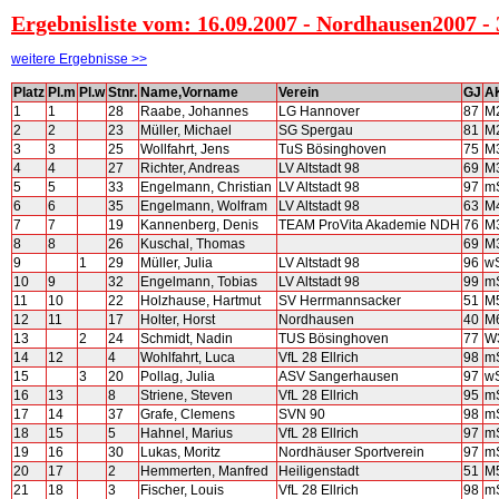
Ergebnisliste vom: 16.09.2007 - Nordhausen2007 -
weitere Ergebnisse >>
Platz
Pl.m
Pl.w
Stnr.
Name,Vorname
Verein
GJ
A
1
1
28
Raabe, Johannes
LG Hannover
87
M
2
2
23
Müller, Michael
SG Spergau
81
M
3
3
25
Wollfahrt, Jens
TuS Bösinghoven
75
M
4
4
27
Richter, Andreas
LV Altstadt 98
69
M
5
5
33
Engelmann, Christian
LV Altstadt 98
97
m
6
6
35
Engelmann, Wolfram
LV Altstadt 98
63
M
7
7
19
Kannenberg, Denis
TEAM ProVita Akademie NDH
76
M
8
8
26
Kuschal, Thomas
69
M
9
1
29
Müller, Julia
LV Altstadt 98
96
w
10
9
32
Engelmann, Tobias
LV Altstadt 98
99
m
11
10
22
Holzhause, Hartmut
SV Herrmannsacker
51
M
12
11
17
Holter, Horst
Nordhausen
40
M
13
2
24
Schmidt, Nadin
TUS Bösinghoven
77
W
14
12
4
Wohlfahrt, Luca
VfL 28 Ellrich
98
m
15
3
20
Pollag, Julia
ASV Sangerhausen
97
w
16
13
8
Striene, Steven
VfL 28 Ellrich
95
m
17
14
37
Grafe, Clemens
SVN 90
98
m
18
15
5
Hahnel, Marius
VfL 28 Ellrich
97
m
19
16
30
Lukas, Moritz
Nordhäuser Sportverein
97
m
20
17
2
Hemmerten, Manfred
Heiligenstadt
51
M
21
18
3
Fischer, Louis
VfL 28 Ellrich
98
m