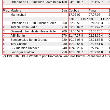
7
Osteomed-SCC/Triathlon Team Berlin
160
04:15:01
7
01:31:37
7
0
Platz
Masters
Stnr.
Cottbus
Pirna
Mannschaft
17.06.07
07.07.07
2
Zeit
Platz
Zeit
Platz
Z
1
Osteomed-SCC/Tri-Finisher Berlin
260
09:38:56
1
02:10:39
3
0
2
TuS Neukölln Berlin
210
09:56:09
2
02:07:42
2
0
3
Gaensefurther Master-Team Halle
200
09:56:57
3
02:06:26
1
0
4
A3K Berlin
270
11:47:07
8
02:13:39
4
0
5
Seesportclub Berlin Grünau
220
10:18:08
4
02:21:58
5
0
6
TSV Cottbus
230
10:32:55
5
02:27:41
6
0
7
SG Triathlon Dresden
240
10:43:25
6
02:27:49
7
1
8
Leipziger Triathlon
250
10:50:31
7
02:32:04
8
1
(c) 1990-2025 Blue Wonder Sport Promotion - Andreas Burow - Zeitnahme & Au