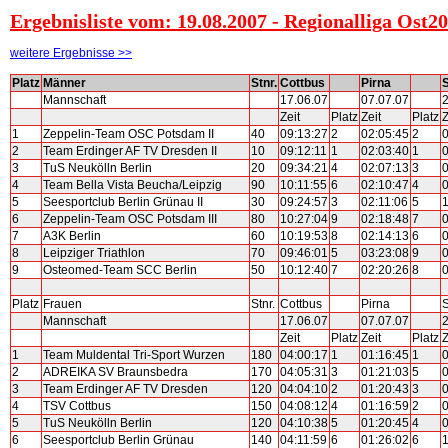
Ergebnisliste vom: 19.08.2007 - Regionalliga Ost
weitere Ergebnisse >>
Platz
Männer
Stnr.
Cottbus
Pirna
Mannschaft
17.06.07
07.07.07
2
Zeit
Platz
Zeit
Platz
Z
1
Zeppelin-Team OSC Potsdam II
40
09:13:27
2
02:05:45
2
0
2
Team Erdinger AF TV Dresden II
10
09:12:11
1
02:03:40
1
0
3
TuS Neukölln Berlin
20
09:34:21
4
02:07:13
3
0
4
Team Bella Vista Beucha/Leipzig
90
10:11:55
6
02:10:47
4
0
5
Seesportclub Berlin Grünau II
30
09:24:57
3
02:11:06
5
1
6
Zeppelin-Team OSC Potsdam III
80
10:27:04
9
02:18:48
7
0
7
A3K Berlin
60
10:19:53
8
02:14:13
6
0
8
Leipziger Triathlon
70
09:46:01
5
03:23:08
9
0
9
Osteomed-Team SCC Berlin
50
10:12:40
7
02:20:26
8
0
Platz
Frauen
Stnr.
Cottbus
Pirna
Mannschaft
17.06.07
07.07.07
2
Zeit
Platz
Zeit
Platz
Z
1
Team Muldental Tri-Sport Wurzen
180
04:00:17
1
01:16:45
1
0
2
ADREIKA SV Braunsbedra
170
04:05:31
3
01:21:03
5
0
3
Team Erdinger AF TV Dresden
120
04:04:10
2
01:20:43
3
0
4
TSV Cottbus
150
04:08:12
4
01:16:59
2
0
5
TuS Neukölln Berlin
120
04:10:38
5
01:20:45
4
0
6
Seesportclub Berlin Grünau
140
04:11:59
6
01:26:02
6
1